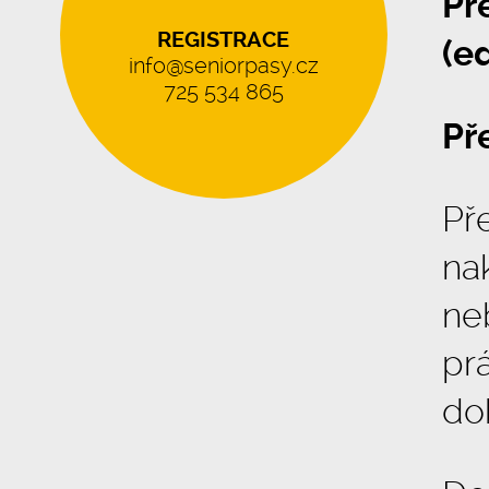
Př
REGISTRACE
(e
info@seniorpasy.cz
725 534 865
Př
Př
na
ne
pr
do