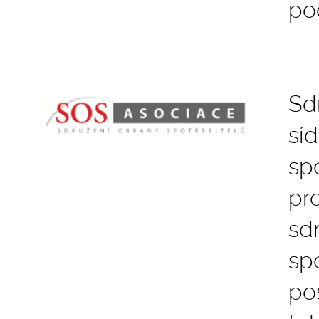
po
Sd
sí
sp
pr
sd
sp
po