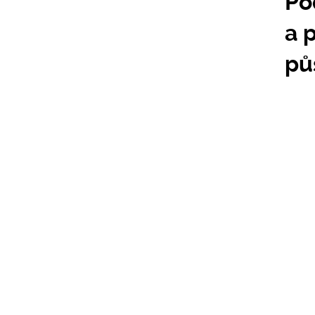
Po
a 
pů