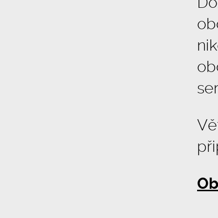
Do
ob
ni
ob
ser
Vět
př
Ob