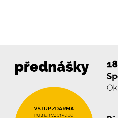
přednášky
18
Sp
Ok
VSTUP ZDARMA
nutná rezervace