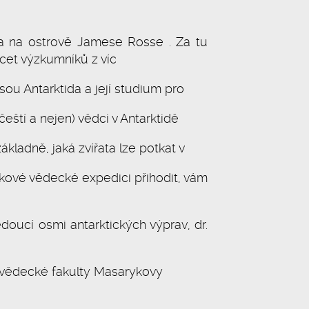
a na ostrově Jamese Rosse . Za tu
řicet výzkumníků z víc
sou Antarktida a její studium pro
čeští a nejen) vědci v Antarktidě
ákladně, jaká zvířata lze potkat v
akové vědecké expedici přihodit, vám
doucí osmi antarktických výprav, dr.
ovědecké fakulty Masarykovy