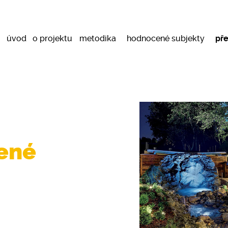
úvod
o projektu
metodika
hodnocené subjekty
př
bené