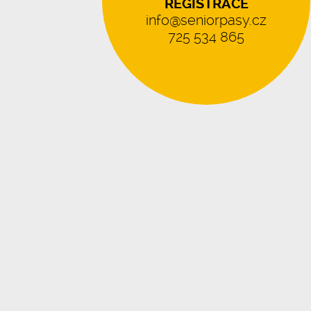
REGISTRACE
info@seniorpasy.cz
725 534 865