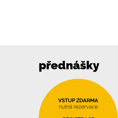
přednášky
VSTUP ZDARMA
nutná rezervace