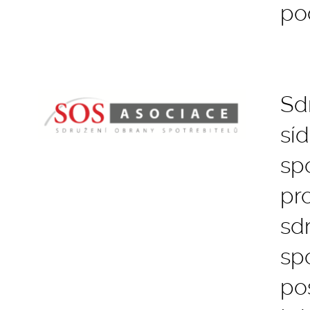
po
Sd
sí
sp
pr
sd
sp
po