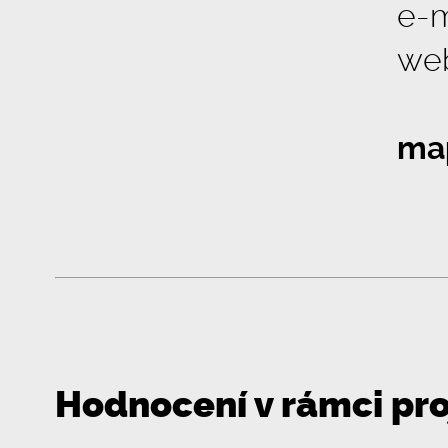
e-m
we
ma
Hodnocení v rámci pr