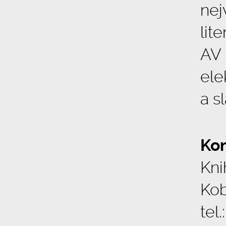
nej
lit
AV 
ele
a s
Kon
Kni
Kob
tel.