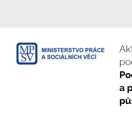
Akt
po
Po
a 
pů