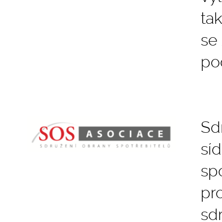
ta
se
po
Sd
sí
sp
pr
sd