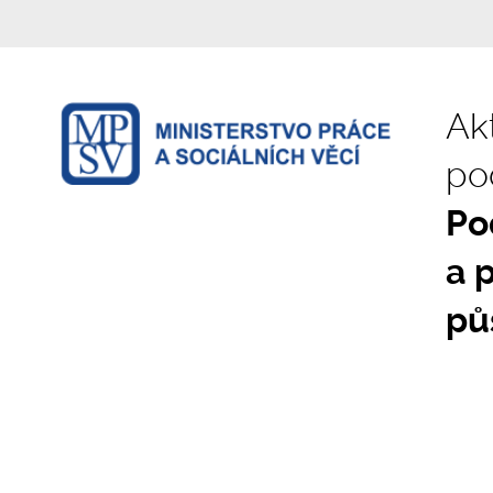
Akt
po
Po
a 
pů