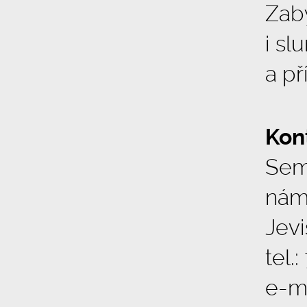
Zab
i sl
a př
Kon
Sem
nám
Jev
tel.
e-m