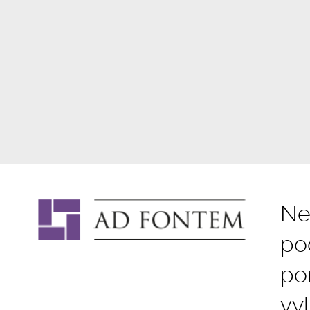
Ne
po
po
vy