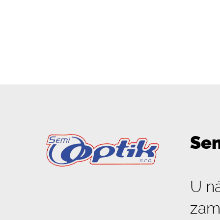
Sem
U ná
zam