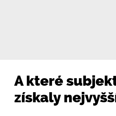
A které subjek
získaly nejvyšš