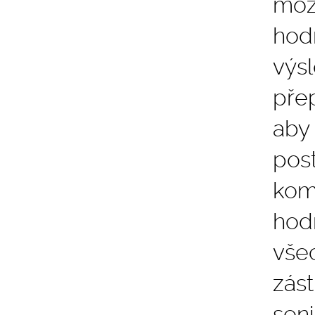
mož
hodn
výs
pře
aby
pos
komi
hod
všec
zást
seni