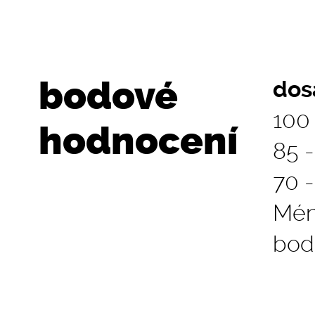
bodové
dos
100
hodnocení
85 
70 
Mén
bod