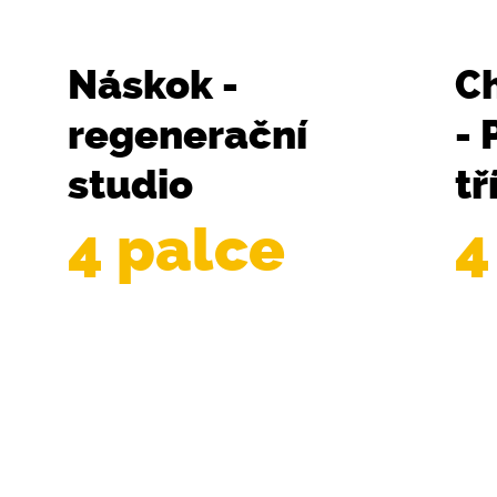
Náskok -
Ch
regenerační
- 
studio
tř
4 palce
4