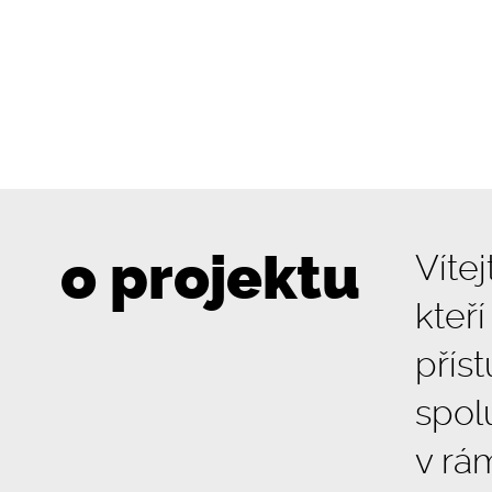
o projektu
Víte
kteř
přís
spol
v rá