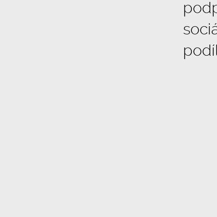
podp
soci
podíl