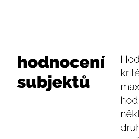
hodnocení
Hod
krit
subjektů
max
hodn
něk
druh