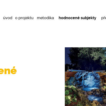
úvod
o projektu
metodika
hodnocené subjekty
př
bené