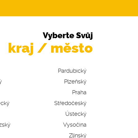
Vyberte Svůj
kraj / město
Pardubický
ý
Plzeňský
Praha
ecký
Středočeský
Ústecký
zský
Vysočina
Zlínský